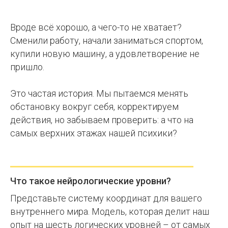
каком
этаже
Вроде всё хорошо, а чего-то не хватает?
Сменили работу, начали заниматься спортом,
вашей
купили новую машину, а удовлетворение не
психики
пришло.
поселилась
Это частая история. Мы пытаемся менять
проблема?
обстановку вокруг себя, корректируем
-
действия, но забываем проверить: а что на
самых верхних этажах нашей психики?
СПб
Центр
НЛП
Что такое нейрологические уровни?
Представьте систему координат для вашего
внутреннего мира. Модель, которая делит наш
опыт на шесть логических уровней – от самых