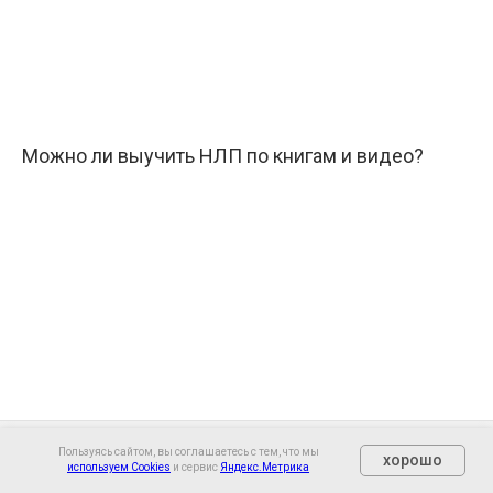
Можно ли выучить НЛП по книгам и видео?
Пользуясь сайтом, вы соглашаетесь с тем, что мы
хорошо
Эриксоновский гипноз: как это работает и чем
используем Cookies
и сервис
Яндекс.Метрика
Очно
Онлайн
О нас
Контакты