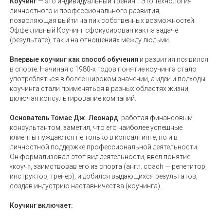
Коучинг
— это индивидуальный тренинг. Это технология
НЛП
личностного и профессионального развития,
позволяющая выйти на пик собственных возможностей.
Эффективный Коучинг
сфокусирован как на задаче
(результате), так и на отношениях между людьми.
Впервые коучинг как способ обучения
и развития появился
в спорте. Начиная с 1980-х годов понятие коучинга стало
употребляться в более широком значении, а идеи и подходы
коучинга стали применяться в разных областях жизни,
включая консультирование компаний.
Основатель Томас Дж. Леонард
, работая финансовым
консультантом, заметил, что его наиболее успешные
клиенты нуждаются не только в консалтинге, но и в
личностной поддержке профессиональной деятельности.
Он формализовал этот вид деятельности, ввел понятие
«коуч», заимствовав его из спорта (англ. coach — репетитор,
инструктор, тренер), и добился выдающихся результатов,
создав индустрию наставничества (коучинга).
Коучинг включает: