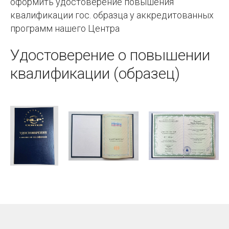
оформить удостоверение повышения
по
квалификации гос. образца у аккредитованных
НЛП,
программ нашего Центра
Коучингу
Удостоверение о повышении
и
квалификации (образец)
Эриксоновскому
гипнозу
-
СПб
Центр
НЛП