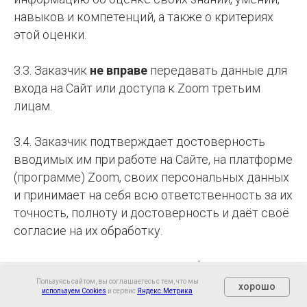
навыков и компетенций, а также о критериях
этой оценки.
3.3. Заказчик
не вправе
передавать данные для
входа на Сайт или доступа к Zoom третьим
лицам.
3.4. Заказчик подтверждает достоверность
вводимых им при работе на Сайте, на платформе
(программе) Zoom, своих персональных данных
и принимает на себя всю ответственность за их
точность, полноту и достоверность и даёт своё
согласие на их обработку.
3.5. Заказчик самостоятельно обеспечивает
себя техническими устройствами,
Пользуясь сайтом, вы соглашаетесь с тем, что мы
хорошо
используем Cookies
и сервис
Яндекс.Метрика
Очно
Онлайн
О нас
Контакты
необходимыми для дистанционного