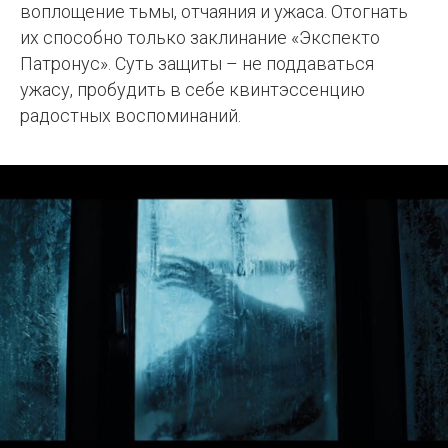
воплощение тьмы, отчаяния и ужаса. Отогнать
их способно только заклинание «Экспекто
Патронус». Суть защиты – не поддаваться
ужасу, пробудить в себе квинтэссенцию
радостных воспоминаний.