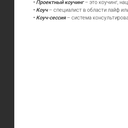
даже
•
Проектный коучинг
– это коучинг, на
•
Коуч
– специалист в области лайф или
когда
•
Коуч-сессия
– система консультирова
мы
этого
не
замечаем
-
СПб
Центр
НЛП