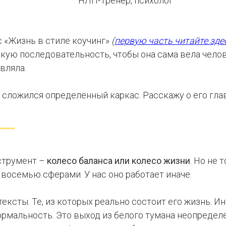
НЛП-Тренер, психолог
с «Жизнь в стиле коучинг»
(
первую часть читайте зде
ую последовательность, чтобы она сама вела челове
вляла.
 сложился определённый каркас. Расскажу о его гла
струмент –
колесо баланса или колесо жизни
.
Но не т
 восемью сферами. У нас оно работает иначе.
ксты. Те, из которых реально состоит его жизнь. Ино
формальность. Это выход из белого тумана неопредел