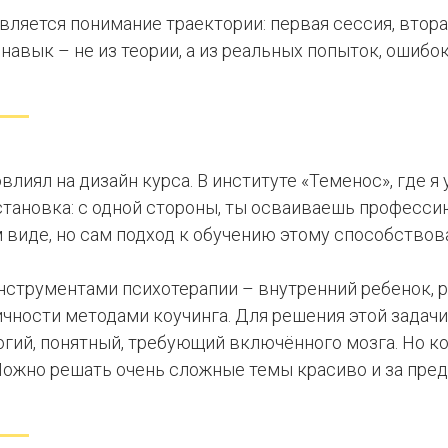
ляется понимание траектории: первая сессия, вторая,
авык – не из теории, а из реальных попыток, ошибок
лиял на дизайн курса. В институте «Теменос», где я
становка: с одной стороны, ты осваиваешь професси
м виде, но сам подход к обучению этому способствов
струментами психотерапии – внутренний ребенок, раб
чности методами коучинга. Для решения этой задач
огий, понятный, требующий включённого мозга. Но ко
Можно решать очень сложные темы красиво и за пре