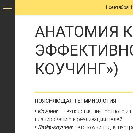
Виктор
1 сентября 1
Стрелкин,
НЛП-
АНАТОМИЯ К
Тренер,
ЭФФЕКТИВНО
психолог.
Анатомия
КОУЧИНГ»)
курса
«Жизнь
в
ПОЯСНЯЮЩАЯ ТЕРМИНОЛОГИЯ
стиле
•
Коучинг
– технология личностного и 
Коучинг»
планированию и реализации целей.
–
•
Лайф-коучинг
– это коучинг для настр