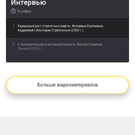
Интервью
9 videos
1
Карьерный рост: стратегии и советы. Интервью Екатерины
Андреевой с Виктором Стрелкиным (2024 г.)
2
4 типа деятельности активной личности. Виктор Стрелкин.
Лекция (2023 г.)
3
Тайм-менеджмент, лень, выгорание. Баланс работы и отдыха.
Виктор Стрелкин. Запись эфира (2023 г.)
4
Времена перемен. Как адаптироваться? Виктор Стрелкин.
Больше видеоматериалов
Запись эфира (2022 г.)
5
Публичность. Как принять себя и раскрыть индивидуальность.
Виктором Стрелкин. Запись эфира (2022 г.)
6
НЛП в реальной жизни. Арина Ли и Виктор Стрелкин. Запись
эфира (2020 г.)