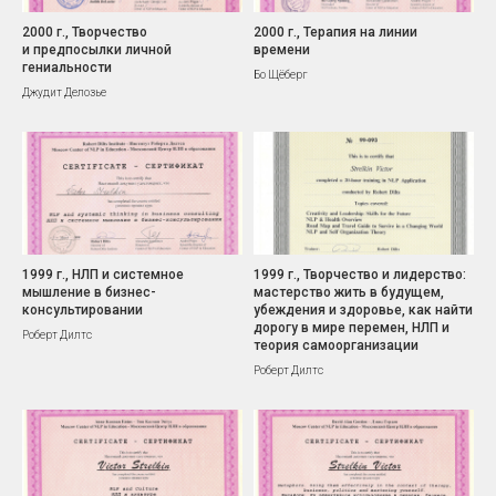
2000 г., Творчество
2000 г., Терапия на линии
и предпосылки личной
времени
гениальности
Бо Щёберг
Джудит Делозье
1999 г., НЛП и системное
1999 г., Творчество и лидерство:
мышление в бизнес-
мастерство жить в будущем,
консультировании
убеждения и здоровье, как найти
дорогу в мире перемен, НЛП и
Роберт Дилтс
теория самоорганизации
Роберт Дилтс