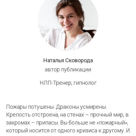
20%
усилий,
приносящие
80%
результата...
-
Наталья Сковорода
автор публикации
СПб
Центр
НЛП-Тренер, гипнолог
НЛП
Пожары потушены. Драконы усмирены.
Крепость отстроена, на стенах – прочный мир, в
закромах – припасы. Вы больше не «пожарный»,
который носится от одного кризиса к другому. И