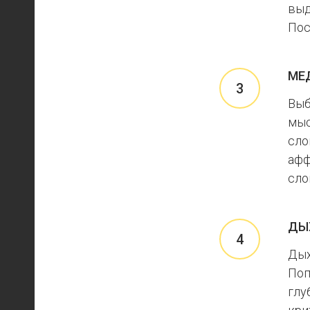
выд
Пос
МЕ
Выб
мыс
сло
афф
сло
ДЫ
Дых
Поп
глу