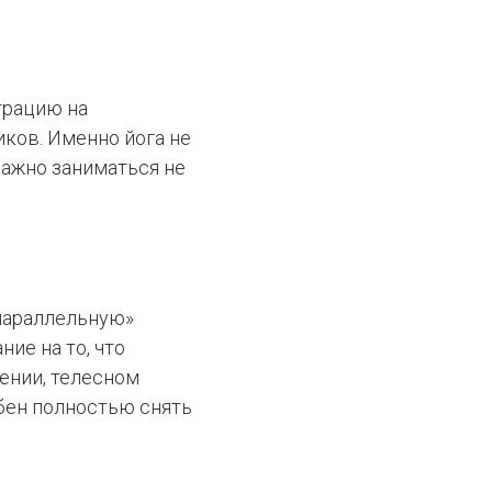
трацию на
ков. Именно йога не
важно заниматься не
«параллельную»
ие на то, что
оении, телесном
бен полностью снять