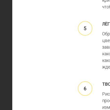
кри
что
ЛЁ
Обр
цве
зав
как
как
жде
ТВ
Рис
про
изм