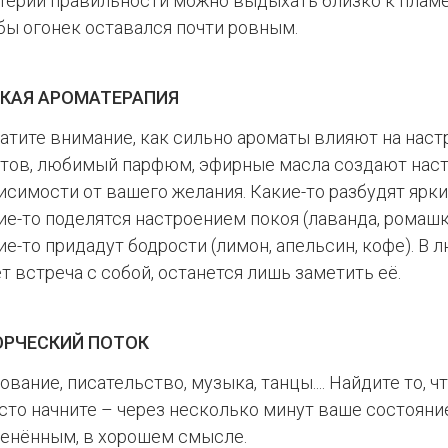
терий правильности можно выдыхать близко к пламе
бы огонек оставался почти ровным.
ГКАЯ АРОМАТЕРАПИЯ
атите внимание, как сильно ароматы влияют на наст
тов, любимый парфюм, эфирные масла создают наст
исимости от вашего желания. Какие-то разбудят ярк
ие-то поделятся настроением покоя (лаванда, ромашка
ие-то придадут бодрости (лимон, апельсин, кофе). В 
т встреча с собой, останется лишь заметить её.
ОРЧЕСКИЙ ПОТОК
ование, писательство, музыка, танцы.... Найдите то, ч
сто начните – через несколько минут ваше состояни
енённым, в хорошем смысле.