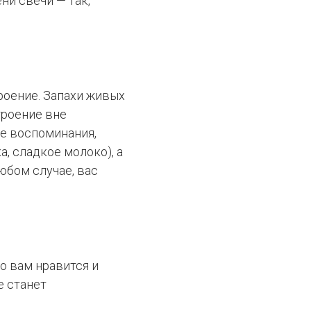
ни свечи — так,
роение. Запахи живых
роение вне
ие воспоминания,
, сладкое молоко), а
любом случае, вас
то вам нравится и
е станет