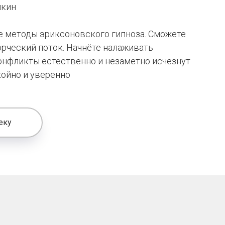
лкин
е методы эриксоновского гипноза. Cможете
орческий поток. Начнёте налаживать
конфликты естественно и незаметно исчезнут
койно и уверенно
еку