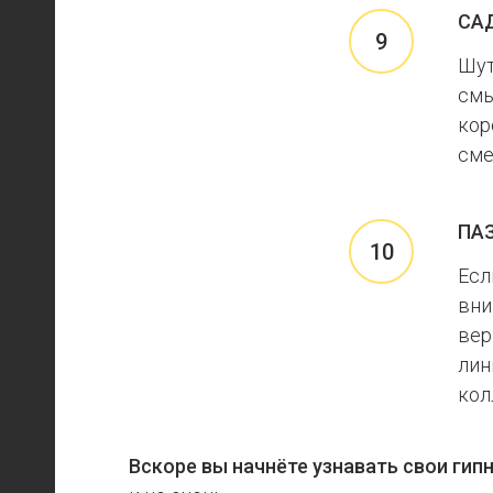
СА
Шут
смы
кор
сме
ПА
Есл
вни
вер
лин
кол
Вскоре вы начнёте узнавать свои гип