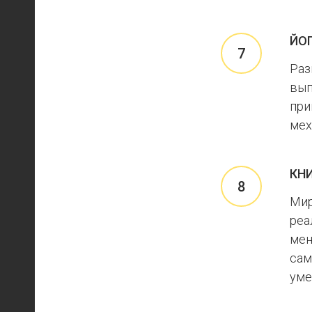
ЙО
Раз
вып
при
мех
КН
Мир
реа
мен
сам
уме