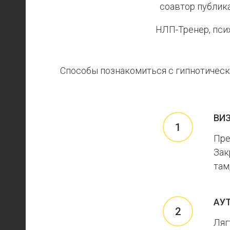
соавтор публик
НЛП-Тренер, пси
Способы познакомиться с гипнотическ
ВИ
Пре
Зак
там
АУ
Ляг