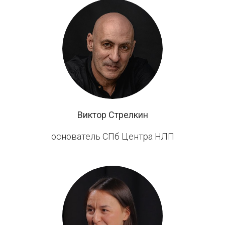
Виктора
Стрелкина
с
Екатериной
Андреевой
(2024
Виктор Стрелкин
г.)
-
основатель СПб Центра НЛП
СПб
Центр
НЛП