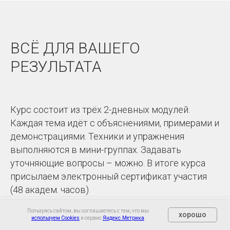
ВСЁ ДЛЯ ВАШЕГО
РЕЗУЛЬТАТА
Курс состоит из трёх 2-дневных модулей.
Каждая тема идёт с объяснениями, примерами и
демонстрациями. Техники и упражнения
выполняются в мини-группах. Задавать
уточняющие вопросы – можно. В итоге курса
присылаем электронный сертификат участия
(48 академ. часов)
Пользуясь сайтом, вы соглашаетесь с тем, что мы
хорошо
используем Cookies
и сервис
Яндекс.Метрика
Очно
Онлайн
О нас
Контакты