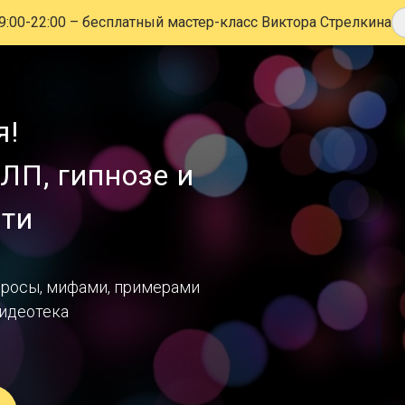
9:00-22:00
– бесплатный мастер-класс Виктора Стрелкина
я!
ЛП, гипнозе и
сти
просы, мифами, примерами
видеотека