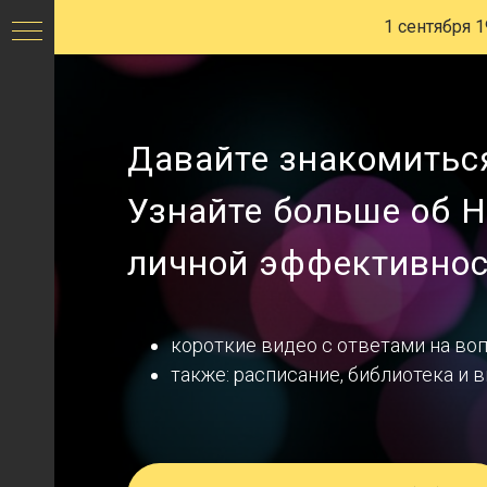
Мастер-
1 сентября 1
классы
по
НЛП
Давайте знакомитьс
с
Узнайте больше об Н
Виктором
Стрелкиным
личной эффективно
-
СПб
короткие видео с ответами на во
Центр
также: расписание, библиотека и 
НЛП