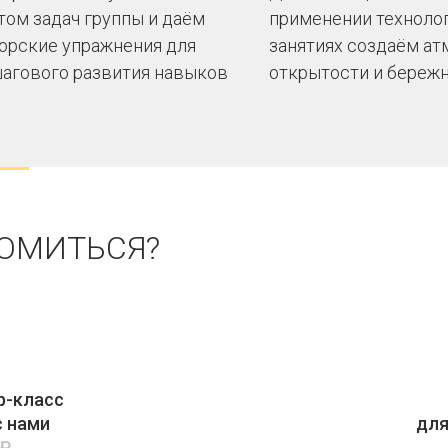
том задач группы и даём
применении технолог
орские упражнения для
занятиях создаём а
агового развития навыков
открытости и береж
КОМИТЬСЯ?
р-класс
с нами
для
0₽